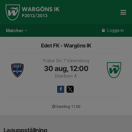
WARGÖNS IK
P2012/2013
Logga in
Matcher
Edet FK - Wargöns IK
Pojkar Div 7 Vänersborg
30 aug, 12:00
Ekaråsen A
Samling 11:00
Laguppställning