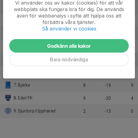
Vi använder oss av kakor (cookies) för att vår
1. Säven/Hol
8
16
21
webbplats ska fungera bra för dig. De används
även för webbanalys i syfte att hjälpa oss att
2. Trollhättans FK
8
11
16
förbättra våra tjänster.
Så använder vi cookies
3. Vallens IF
8
4
15
Godkänn alla kakor
4. Vänersborgs FK
9
5
10
Bara nödvändiga
5. Wargöns IK
8
-6
10
6. Vänersborgs IF
4
22
9
7. Bjärke
8
-19
9
8. Edet FK
9
-20
4
9. Sjuntorp/Upphärad
2
-13
0