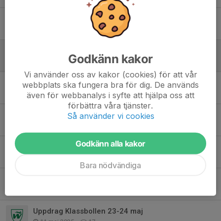
Sista match o avslutning med pizza
23 sep 2025
0
Vara-cup
Godkänn kakor
9 sep 2025
0
Vi använder oss av kakor (cookies) för att vår
Nytt datum för match mot TFK/HIS
webbplats ska fungera bra för dig. De används
9 aug 2025
0
även för webbanalys i syfte att hjälpa oss att
förbättra våra tjänster.
Skadevicup
Så använder vi cookies
23 jun 2025
8
Godkänn alla kakor
Träningar o uppdrag vecka 24
8 jun 2025
0
Bara nödvändiga
Nytt i kalendern
1 jun 2025
0
Uppdrag Klassbollen 23-24 maj