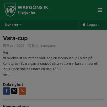
WARGÖNS IK
Flickjunior
Logga in
Nyheter
Vara-cup
9 sep 2025
0 kommentarer
Hej
Vi skickat ut en intressekoll ang en inomhuscup i Vara på
konstgräs! Svara gärna snabbt så vi vet om vi kan anmäla ett
lag. Cupen spelas under en dag 16/11
mvh
Dela nyhet
Kommentarer