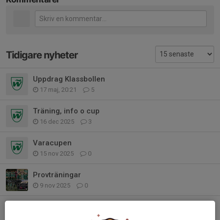
Tidigare nyheter
Uppdrag Klassbollen
17 maj, 20:21
5
Träning, info o cup
16 dec 2025
3
Varacupen
15 nov 2025
0
Provträningar
9 nov 2025
0
Vinnare av Fair Play ligan
8 nov 2025
3