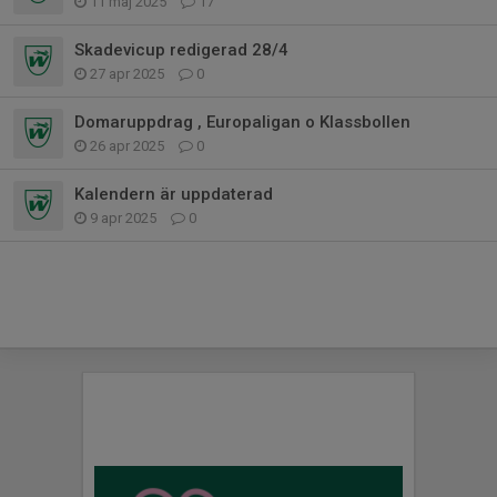
11 maj 2025
17
Skadevicup redigerad 28/4
27 apr 2025
0
Domaruppdrag , Europaligan o Klassbollen
26 apr 2025
0
Kalendern är uppdaterad
9 apr 2025
0