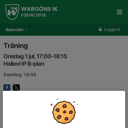
WARGÖNS IK
F2018/2019
Logga in
Kalender
Träning
Onsdag 1 jul, 17:00-18:15
Hallevi IP B-plan
Samling: 16:50