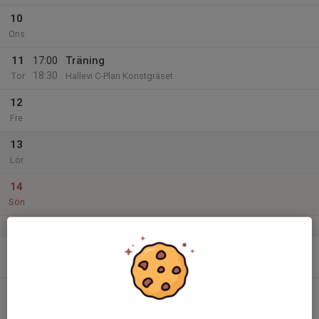
10
Ons
11
17:00
Träning
18:30
Tor
Hallevi C-Plan Konstgräset
12
Fre
13
Lör
14
Sön
v.38
15
Mån
16
17:00
Träning
18:30
Tis
Hallevi C-Plan Konstgräset