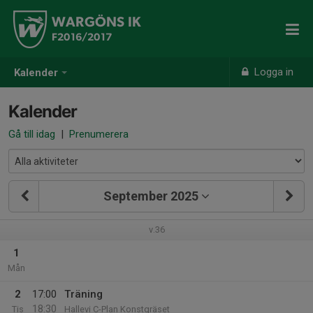
WARGÖNS IK
F2016/2017
Logga in
Kalender
Kalender
Gå till idag
|
Prenumerera
September 2025
v.36
1
Mån
2
17:00
Träning
18:30
Tis
Hallevi C-Plan Konstgräset