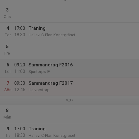
3
Ons
4
17:00
Träning
18:30
Tor
Hallevi C-Plan Konstgräset
5
Fre
6
09:20
Sammandrag F2016
11:00
Lör
Sjuntorps IF
7
09:30
Sammandrag F2017
12:45
Sön
Halvorstorp
v.37
8
Mån
9
17:00
Träning
18:30
Tis
Hallevi C-Plan Konstgräset