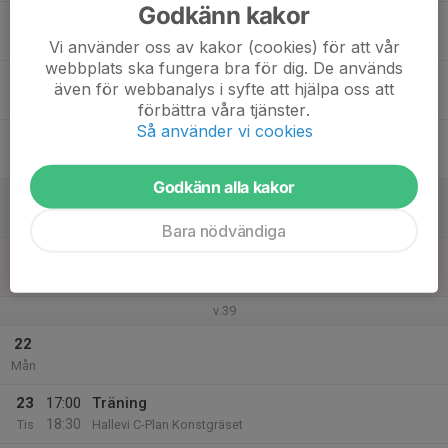
Godkänn kakor
17
Ons
Vi använder oss av kakor (cookies) för att vår
webbplats ska fungera bra för dig. De används
18
17:00
Träning
även för webbanalys i syfte att hjälpa oss att
18:30
Tor
Hallevi C-Plan Konstgräset
förbättra våra tjänster.
Så använder vi cookies
19
Fre
Godkänn alla kakor
20
10:00
Sammandrag F16/17
16:00
Lör
Trollhättan BOIS
Bara nödvändiga
21
Sön
v.39
22
Mån
23
17:00
Träning
18:30
Tis
Hallevi C-Plan Konstgräset