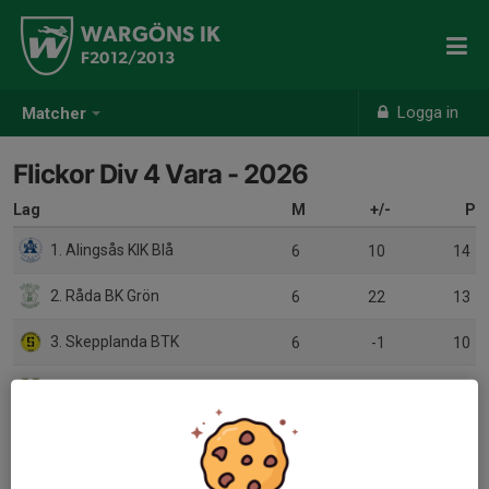
WARGÖNS IK
F2012/2013
Logga in
Matcher
Flickor Div 4 Vara - 2026
Lag
M
+/-
P
1. Alingsås KIK Blå
6
10
14
2. Råda BK Grön
6
22
13
3. Skepplanda BTK
6
-1
10
4. Vara SK
6
3
9
5. Skoftebyns IF
6
-2
5
6. Vårgårda IK
6
-6
5