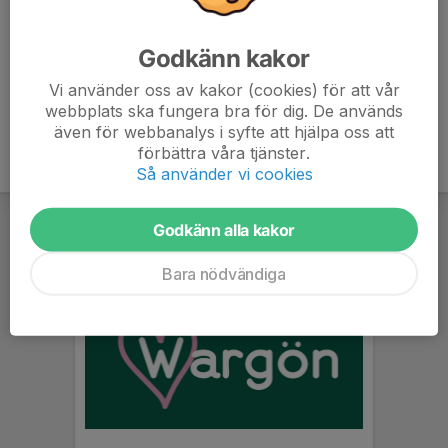
7. Wargöns IK
6
-26
1
Godkänn kakor
8. Saleby/Trässberg/N.Härene
0
0
0
Vi använder oss av kakor (cookies) för att vår
webbplats ska fungera bra för dig. De används
även för webbanalys i syfte att hjälpa oss att
förbättra våra tjänster.
Så använder vi cookies
Godkänn alla kakor
Bara nödvändiga