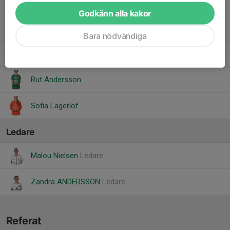
Minna Igestrand
Godkänn alla kakor
Noelle Wallberg
Bara nödvändiga
Penny Ivehag
Rut Andersson
Sofia Lagerlöf
Ledare
Malou Nielsen
Ledare
Zandra ANDERSSON
Ledare
Referat