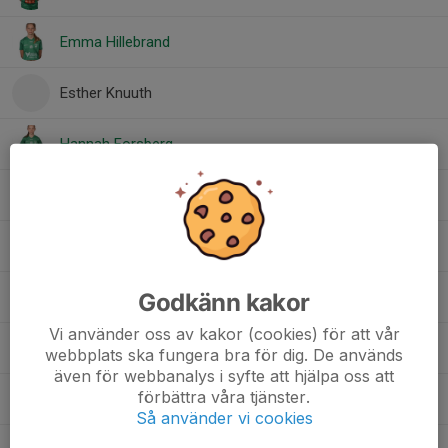
Emma Hillebrand
Esther Knuuth
Hannah Forsberg
Hilda Holm
Linnea Wahlqvist Korén
Godkänn kakor
Maja Björklund
Vi använder oss av kakor (cookies) för att vår
Maja Fific
webbplats ska fungera bra för dig. De används
även för webbanalys i syfte att hjälpa oss att
förbättra våra tjänster.
Milly Nielsen
Så använder vi cookies