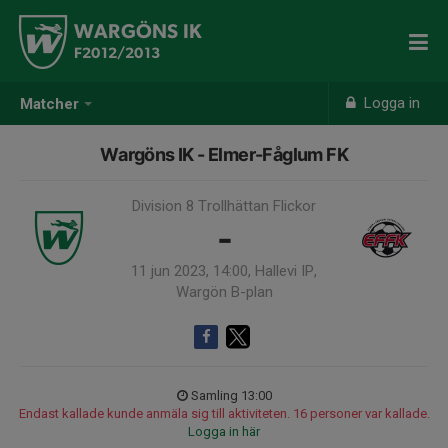
WARGÖNS IK
F2012/2013
Logga in
Matcher
Wargöns IK - Elmer-Fåglum FK
Division 8 Trollhättan Flickor
-
11 jun 2023, 14:00, Hallevi IP,
Wargön B-plan
Samling 13:00
Endast kallade kunde anmäla sig till aktiviteten. 16 personer var kallade.
Logga in här