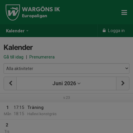
WARGÖNS IK
Europaligan
Logga in
Kalender
Kalender
Gå till idag
|
Prenumerera
Juni 2026
v.23
1
17:15
Träning
18:15
Mån
Hallevi konstgräs
2
Tis