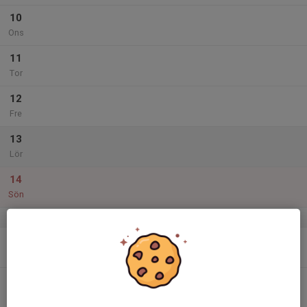
10
Ons
11
Tor
12
Fre
13
Lör
14
Sön
v.25
15
Mån
16
Tis