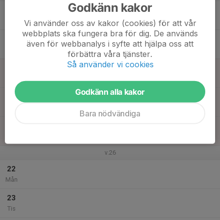
Godkänn kakor
17
Ons
Vi använder oss av kakor (cookies) för att vår
webbplats ska fungera bra för dig. De används
18
även för webbanalys i syfte att hjälpa oss att
Tor
förbättra våra tjänster.
Så använder vi cookies
19
Fre
Godkänn alla kakor
20
Lör
Bara nödvändiga
21
Sön
v.26
22
Mån
23
Tis