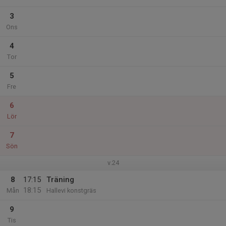
3
Ons
4
Tor
5
Fre
6
Lör
7
Sön
v.24
8
17:15
Träning
18:15
Mån
Hallevi konstgräs
9
Tis