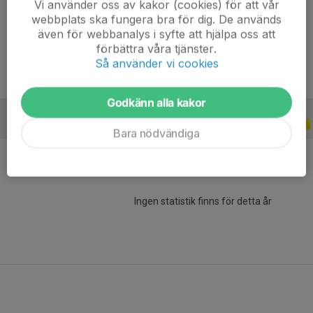
Vi använder oss av kakor (cookies) för att vår
Ålder
28 år
webbplats ska fungera bra för dig. De används
Tidigare klubbar
IK Rössö, VIF
även för webbanalys i syfte att hjälpa oss att
förbättra våra tjänster.
Så använder vi cookies
Godkänn alla kakor
CUPER
2025
Bara nödvändiga
Ingen statistik finns för detta år