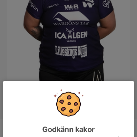
Godkänn kakor
Position
Målvakt