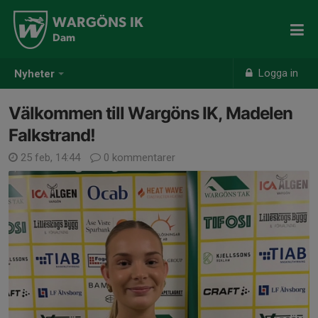
WARGÖNS IK
Dam
Logga in
Nyheter
Välkommen till Wargöns IK, Madelen
Falkstrand!
25 feb, 14:44
0 kommentarer