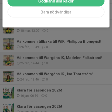
Godkänn alla kakor
Välkommen tillbaka till WIK, Moa Rylén!
Bara nödvändiga
11 mar, 12:50
0
Välkommen tillbaka till WIK, Ester Söderblom!
10 mar, 13:09
0
Välkommen tillbaka till WIK, Phillippa Blomqvist!
26 feb, 13:49
0
Välkommen till Wargöns IK, Madelen Falkstrand!
25 feb, 14:44
0
Välkommen till Wargöns IK , Isa Thorström!
24 feb, 13:46
0
Klara för säsongen 2026!
16 jan, 06:59
0
Klara för säsongen 2026!
15 jan, 15:50
0