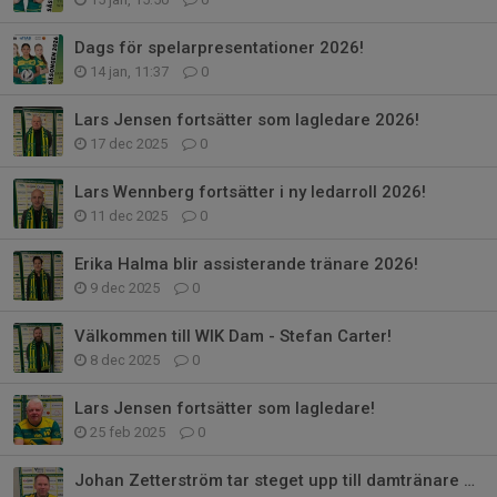
Dags för spelarpresentationer 2026!
14 jan, 11:37
0
Lars Jensen fortsätter som lagledare 2026!
17 dec 2025
0
Lars Wennberg fortsätter i ny ledarroll 2026!
11 dec 2025
0
Erika Halma blir assisterande tränare 2026!
9 dec 2025
0
Välkommen till WIK Dam - Stefan Carter!
8 dec 2025
0
Lars Jensen fortsätter som lagledare!
25 feb 2025
0
Johan Zetterström tar steget upp till damtränare 2025!