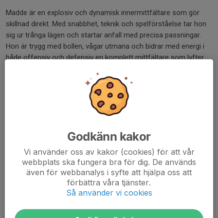
Madde är en explosiv och dynamisk innermittfältare som gör
skillnad direkt. Med snabbhet, teknik och spelförståelse tar hon
sig ur trånga lägen och startar anfall med precisa passningar.
Hon är trygg med bollen, vågar utmana och bidrar med energi i
både offensiv och defensiv en komplett mittfältare som lyfter
laget och sprider glädje. Vi är stolta över att ha henne hos oss
och ser fram emot att fortsätta utvecklas tillsammans under
säsongen! 💚
Dela nyhet
Godkänn kakor
Vi använder oss av kakor (cookies) för att vår
Kommentarer
webbplats ska fungera bra för dig. De används
även för webbanalys i syfte att hjälpa oss att
förbättra våra tjänster.
Så använder vi cookies
Tidigare nyheter