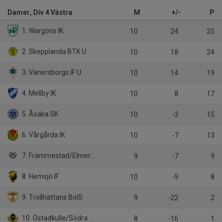
Damer, Div 4 Västra
M
+/-
P
1. Wargöns IK
10
24
25
2. Skepplanda BTK U
10
18
24
3. Vänersborgs IF U
10
14
19
4. Mellby IK
10
8
17
5. Åsaka SK
10
-3
15
6. Vårgårda IK
10
-7
13
7. Främmestad/Elmer-Fåglum/Nossebro
9
-7
9
8. Hemsjö IF
10
-9
8
9. Trollhättans BoIS
9
-22
2
10. Östadkulle/Södra Härene
8
-16
1