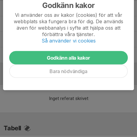
Godkänn kakor
Erika Halma
Assisterande tränare
Vi använder oss av kakor (cookies) för att vår
webbplats ska fungera bra för dig. De används
Lars Jensen
Ledare
även för webbanalys i syfte att hjälpa oss att
förbättra våra tjänster.
Lars Wennberg
Ledare
Så använder vi cookies
Stefan Carter
Huvudtränare
Godkänn alla kakor
Bara nödvändiga
Referat
Inget referat skrivet
Tabell