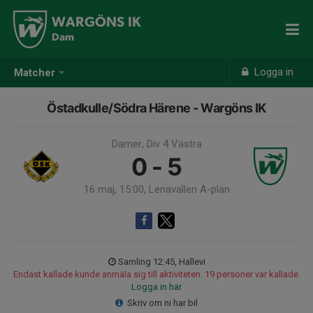
WARGÖNS IK
Dam
Logga in
Matcher
Östadkulle/Södra Härene - Wargöns IK
Damer, Div 4 Västra
0 - 5
16 maj, 15:00, Lenavallen A-plan
Samling 12:45, Hallevi
Endast kallade kunde anmäla sig till aktiviteten. 19 personer var kallade.
Logga in här
Skriv om ni har bil