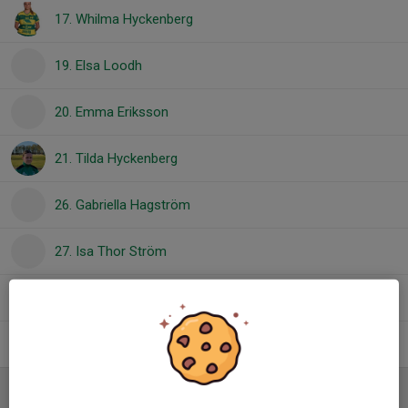
17. Whilma Hyckenberg
19. Elsa Loodh
20. Emma Eriksson
21. Tilda Hyckenberg
26. Gabriella Hagström
27. Isa Thor Ström
28. Nova Dahlbom
Nina Jonasson
Ledare