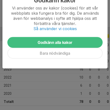
Godkänn kakor
Ålder
18 år
Vi använder oss av kakor (cookies) för att vår
webbplats ska fungera bra för dig. De används
även för webbanalys i syfte att hjälpa oss att
förbättra våra tjänster.
Så använder vi cookies
ALLA SERIER
ALLA ÅR
Godkänn alla kakor
2026
14
0
0
0
Bara nödvändiga
2025
8
0
0
0
2024
23
0
0
0
2023
16
0
0
0
2022
10
0
0
0
2021
6
0
0
0
2020
1
0
0
0
Totalt
78
0
0
0