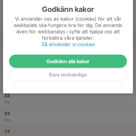
Tor
Godkänn kakor
18
Vi använder oss av kakor (cookies) för att vår
Fre
webbplats ska fungera bra för dig. De används
även för webbanalys i syfte att hjälpa oss att
19
förbättra våra tjänster.
Lör
Så använder vi cookies
20
Sön
Godkänn alla kakor
v.52
Bara nödvändiga
21
Mån
22
Tis
23
Ons
24