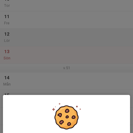
Tor
11
Fre
12
Lör
13
Sön
v.51
14
Mån
15
Tis
16
Ons
17