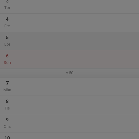
3
Tor
4
Fre
5
Lör
6
Sön
v.50
7
Mån
8
Tis
9
Ons
10