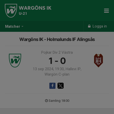
WARGÖNS IK
U-21
Logga in
Matcher
Wargöns IK - Holmalunds IF Alingsås
Pojkar Div 2 Västra
1 - 0
13 sep 2024, 19:30, Hallevi IP,
Wargön C-plan
Samling 18:00