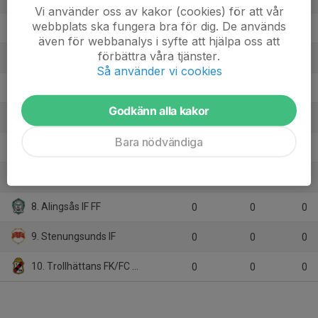
Vi använder oss av kakor (cookies) för att vår
webbplats ska fungera bra för dig. De används
2. Halvorstorps IS
18
6
34
även för webbanalys i syfte att hjälpa oss att
förbättra våra tjänster.
3. Wargöns IK
18
1
26
Så använder vi cookies
4. Holmalunds IF Alingsås
18
-8
22
Godkänn alla kakor
5. Trollhättans BoIS
18
-1
21
Bara nödvändiga
6. Sjuntorps IF
18
-6
18
7. Vänersborgs IF
18
-27
15
8. Alingsås IF FF
0
0
0
9. Stenungsunds IF
0
0
0
10. Trollhättans FK/FC Trollhättan
0
0
0