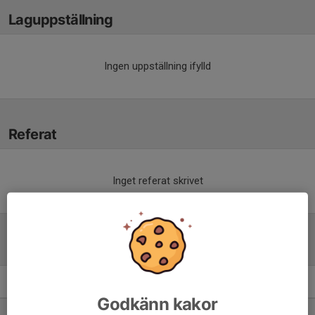
Laguppställning
Ingen uppställning ifylld
Referat
Inget referat skrivet
Tabell
Pojkar Div 2 Västra
M
+/-
P
Godkänn kakor
1. Vårgårda IK
18
35
36