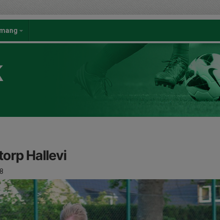
emang
K
torp Hallevi
8