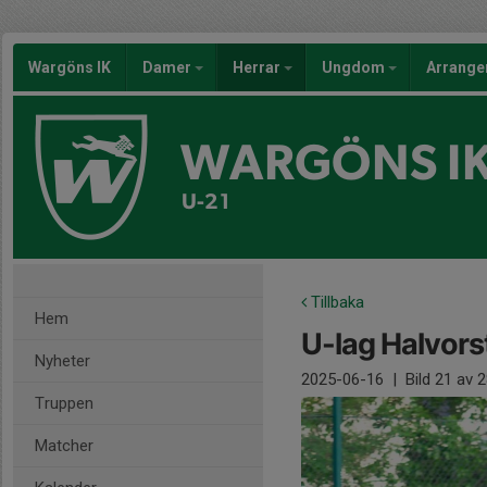
Wargöns IK
Damer
Herrar
Ungdom
Arrang
WARGÖNS I
U-21
Tillbaka
Hem
U-lag Halvors
Nyheter
2025-06-16
|
Bild
21
av 2
Truppen
Matcher