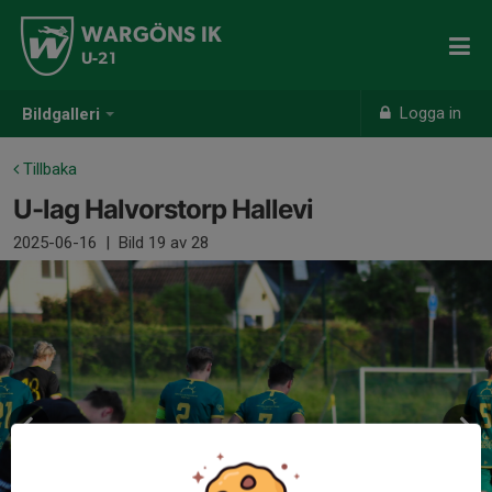
WARGÖNS IK
U-21
Logga in
Bildgalleri
Tillbaka
U-lag Halvorstorp Hallevi
2025-06-16
|
Bild
19
av 28