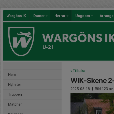
Wargöns IK
Damer
Herrar
Ungdom
Arrang
WARGÖNS I
U-21
Tillbaka
Hem
WIK-Skene 2
Nyheter
2025-05-18
|
Bild
123
av 
Truppen
Matcher