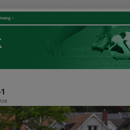
emang
K
-1
124