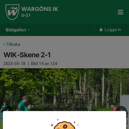
WARGÖNS IK
U-21
Logga in
Bildgalleri
Tillbaka
WIK-Skene 2-1
2025-05-18
|
Bild
14
av 124