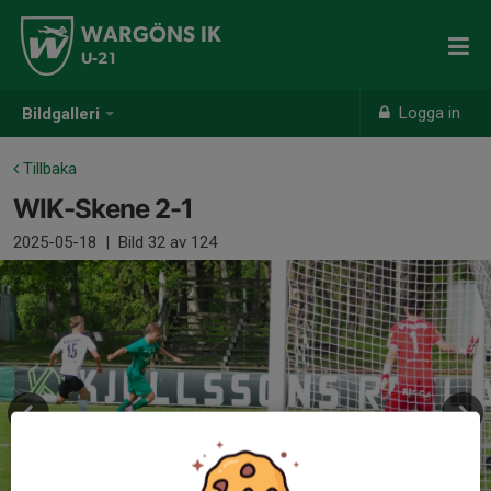
WARGÖNS IK
U-21
Logga in
Bildgalleri
Tillbaka
WIK-Skene 2-1
2025-05-18
|
Bild
32
av 124