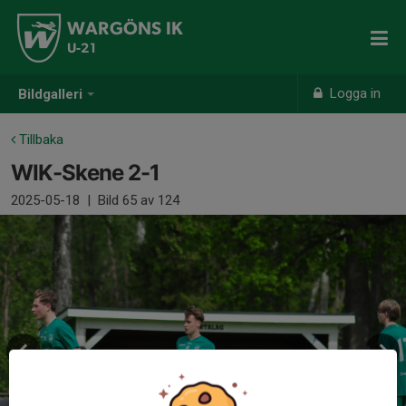
WARGÖNS IK
U-21
Logga in
Bildgalleri
Tillbaka
WIK-Skene 2-1
2025-05-18
|
Bild
65
av 124