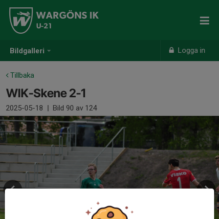
WARGÖNS IK
U-21
Logga in
Bildgalleri
Tillbaka
WIK-Skene 2-1
2025-05-18
|
Bild
90
av 124