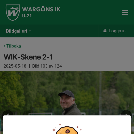
WARGÖNS IK
U-21
Logga in
Bildgalleri
Tillbaka
WIK-Skene 2-1
2025-05-18
|
Bild
103
av 124