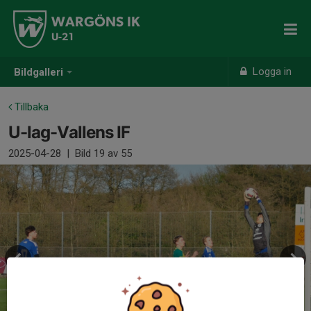
WARGÖNS IK
U-21
Logga in
Bildgalleri
Tillbaka
U-lag-Vallens IF
2025-04-28
|
Bild
19
av 55