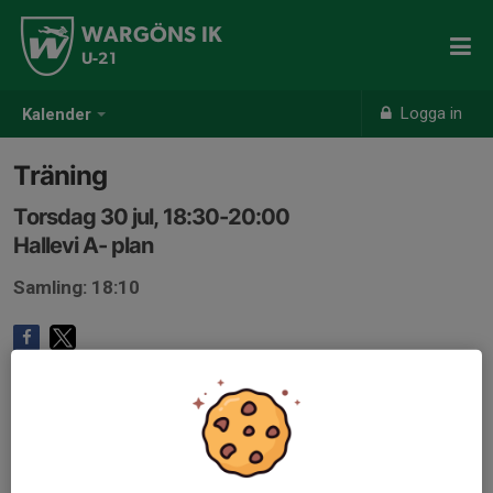
WARGÖNS IK
U-21
Logga in
Kalender
Träning
Torsdag 30 jul, 18:30-20:00
Hallevi A- plan
Samling: 18:10