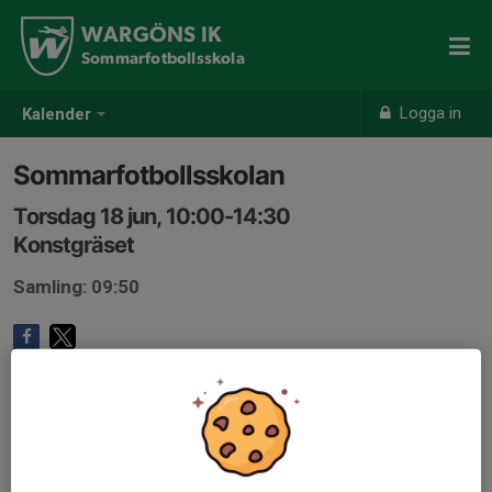
WARGÖNS IK
Sommarfotbollsskola
Logga in
Kalender
Sommarfotbollsskolan
Torsdag 18 jun, 10:00-14:30
Konstgräset
Samling: 09:50