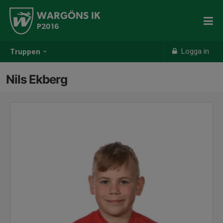
WARGÖNS IK
P2016
Logga in
Truppen
Nils Ekberg