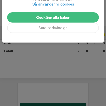
Ålder
10 år
Så använder vi cookies
Godkänn alla kakor
Bara nödvändiga
ALLA SERIER
ALLA ÅR
2026
2
0
0
0
Totalt
2
0
0
0