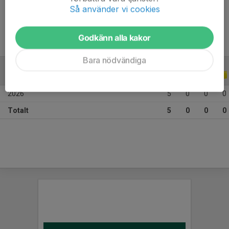
Ålder
9 år
Så använder vi cookies
Godkänn alla kakor
Bara nödvändiga
ALLA SERIER
ALLA ÅR
2026
5
0
0
0
Totalt
5
0
0
0