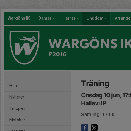
Wargöns IK
Damer
Herrar
Ungdom
Arrang
WARGÖNS I
P2016
Träning
Hem
Onsdag 10 jun, 17
Nyheter
Hallevi IP
Truppen
Samling: 17:00
Matcher