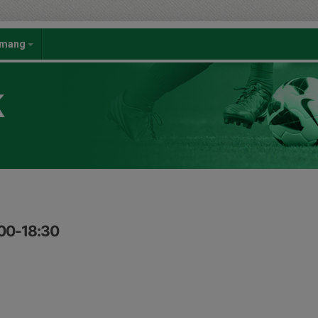
emang
K
:00-18:30