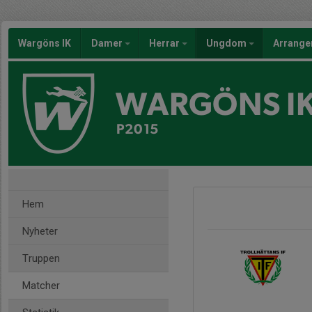
Wargöns IK
Damer
Herrar
Ungdom
Arrang
WARGÖNS I
P2015
Hem
Nyheter
Truppen
Matcher