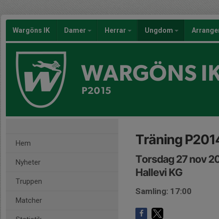
Wargöns IK
Damer
Herrar
Ungdom
Arrang
WARGÖNS I
P2015
Träning P20
Hem
Torsdag 27 nov 20
Nyheter
Hallevi KG
Truppen
Samling: 17:00
Matcher