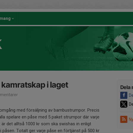
emang
K
kamratskap i laget
Dela 
mentarer
De
De
y omgång med försäljning av bambustrumpor. Precis
lla spelare en påse med 5 paket strumpor där varje
Ny
t är det alltså 1000 kr som ska swishas in enligt
i påsen. Totalt ger varje påse en förtjänst på 500 kr