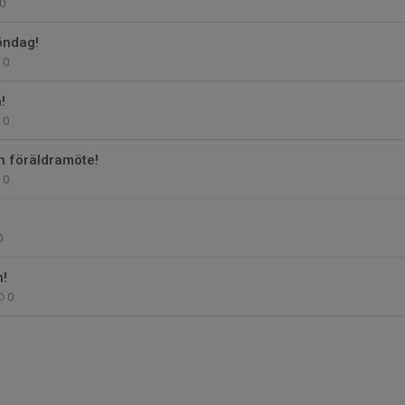
0
öndag!
0
!
0
h föräldramöte!
0
0
!
0