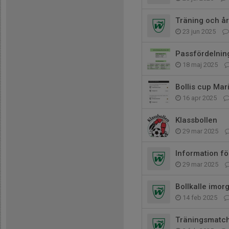
Träning och år
23 jun 2025
Passfördelnin
18 maj 2025
Bollis cup Mar
16 apr 2025
Klassbollen
29 mar 2025
Information f
29 mar 2025
Bollkalle imor
14 feb 2025
Träningsmatch