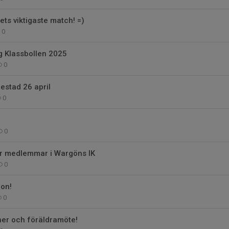
ets viktigaste match! =)
0
g Klassbollen 2025
0
iestad 26 april
0
0
ör medlemmar i Wargöns IK
0
gon!
0
er och föräldramöte!