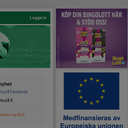
Logga in
nyhet
la på Facebook
la på X
heter via RSS