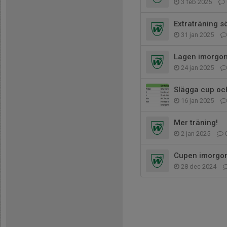
3 feb 2025
Extraträning s
31 jan 2025
Lagen imorgon
24 jan 2025
Slägga cup oc
16 jan 2025
Mer träning!
2 jan 2025
Cupen imorgon
28 dec 2024