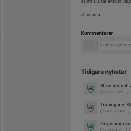
så att alla får avsluta va
//Ledarna
Kommentarer
Tidigare nyheter
Strumpor och 
4 sep 2025
Träningar v. 3
24 aug 2025
Färgelanda cu
28 jul 2025