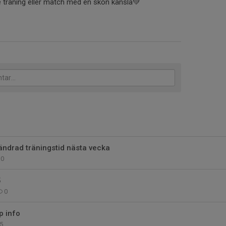
rje träning eller match med en skön känsla💚
ändrad träningstid nästa vecka
0
5
0
p info
5