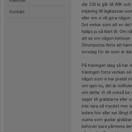
Kalender
där 250 kr går till WIK och 
intjäning till lagkassan som
Kontakt
eller om vi vill göra någo
Det verkar som att en del 
hjälps ju så klart åt. Om 
att se om någon behöver 
Strumporna finns att häm
torsdag för de som är där
På träningen idag så har 
träningen förra veckan så 
något som vi har pratat 
om igen nu, det är nolltol
om detta. Vi vill också be 
säger till grabbarna eller 
inte vara så mycket mer än 
ledare hör eller ser långt
vuxna som guidar grabbarn
behöver bara påminna dem l