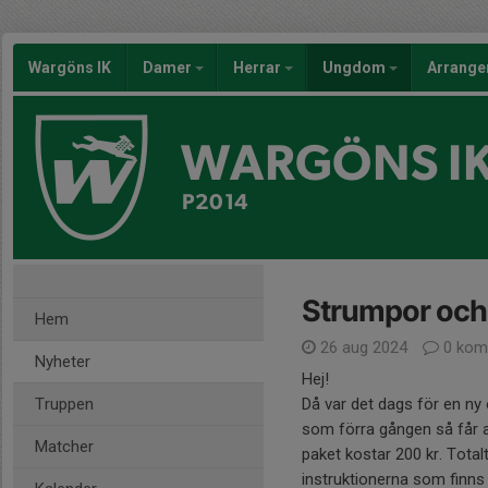
Wargöns IK
Damer
Herrar
Ungdom
Arrang
WARGÖNS I
P2014
Strumpor och 
Hem
26 aug 2024
0 kom
Nyheter
Hej!
Truppen
Då var det dags för en n
som förra gången så får a
Matcher
paket kostar 200 kr. Total
instruktionerna som finns 