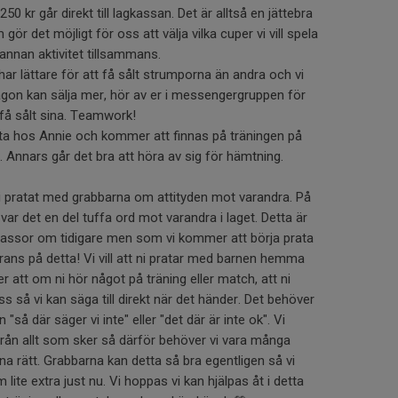
250 kr går direkt till lagkassan. Det är alltså en jättebra
 gör det möjligt för oss att välja vilka cuper vi vill spela
n annan aktivitet tillsammans.
har lättare för att få sålt strumporna än andra och vi
någon kan sälja mer, hör av er i messengergruppen för
få sålt sina. Teamwork!
ta hos Annie och kommer att finnas på träningen på
. Annars går det bra att höra av sig för hämtning.
vi pratat med grabbarna om attityden mot varandra. På
var det en del tuffa ord mot varandra i laget. Detta är
massor om tidigare men som vi kommer att börja prata
erans på detta! Vi vill att ni pratar med barnen hemma
er att om ni hör något på träning eller match, att ni
oss så vi kan säga till direkt när det händer. Det behöver
"så där säger vi inte" eller "det där är inte ok". Vi
 ifrån allt som sker så därför behöver vi vara många
a rätt. Grabbarna kan detta så bra egentligen så vi
ite extra just nu. Vi hoppas vi kan hjälpas åt i detta