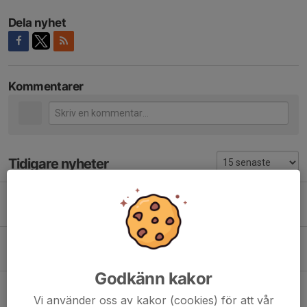
Dela nyhet
Kommentarer
Tidigare nyheter
Packlista Färgelanda
4 aug, 20:59
0
Information Färgelanda
27 jul, 21:05
0
Godkänn kakor
Påminnelse betalning färgelanda cup
Vi använder oss av kakor (cookies) för att vår
27 maj, 17:29
0