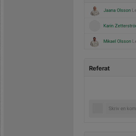
Jaana Olsson
L
Karin Zetterst
Mikael Olsson
L
Referat