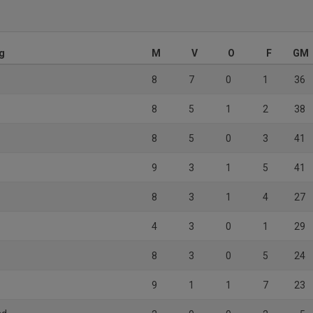
g
M
V
O
F
GM
8
7
0
1
36
8
5
1
2
38
8
5
0
3
41
9
3
1
5
41
8
3
1
4
27
4
3
0
1
29
8
3
0
5
24
9
1
1
7
23