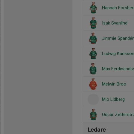
Hannah Forsber
Isak Svanlind
Jimmie Spandé
Ludwig Karlsso
Max Ferdinands
Melwin Broo
Mio Lidberg
Oscar Zetterst
Ledare