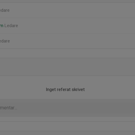
edare
röm
Ledare
edare
Inget referat skrivet