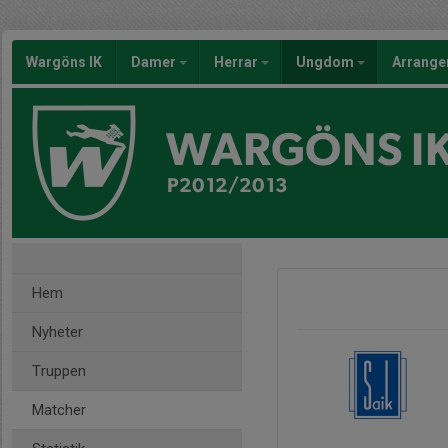
Wargöns IK
Damer
Herrar
Ungdom
Arrang
WARGÖNS I
P2012/2013
Hem
Nyheter
Truppen
Matcher