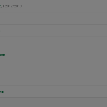
g
, F2012/2013
n
n
son
röm