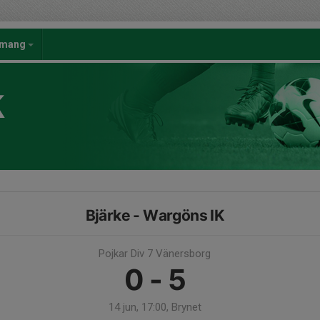
emang
K
Bjärke - Wargöns IK
Pojkar Div 7 Vänersborg
0 - 5
14 jun, 17:00, Brynet