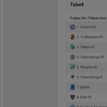
Tabell
Pojkar Div 7 Vänersbor
1. Säven/Hol
2. Trollhättans FK
3. Vallens IF
4. Vänersborgs FK
5. Wargöns IK
6. Vänersborgs IF
7. Bjärke
8. Edet FK