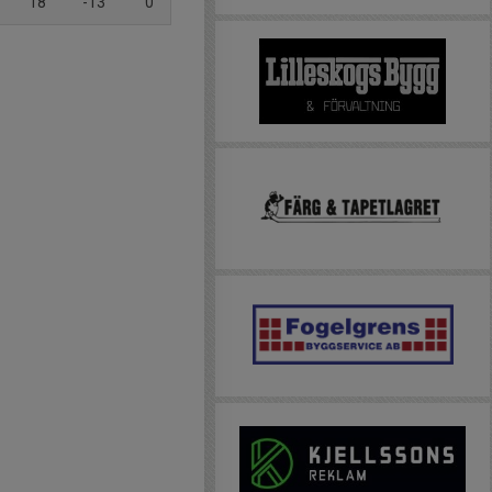
18
-13
0