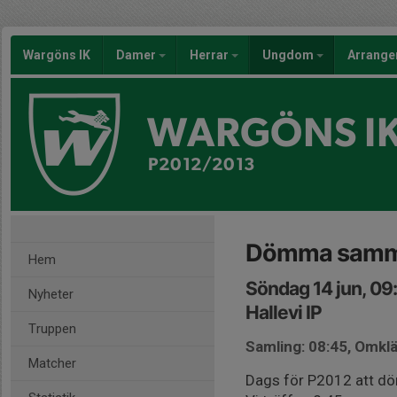
Wargöns IK
Damer
Herrar
Ungdom
Arrang
WARGÖNS I
P2012/2013
Dömma samm
Hem
Söndag 14 jun, 09
Nyheter
Hallevi IP
Truppen
Samling: 08:45, Omk
Matcher
Dags för P2012 att 