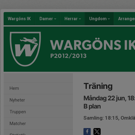
Wargöns IK
Damer
Herrar
Ungdom
Arrang
WARGÖNS I
P2012/2013
Träning
Hem
Måndag 22 jun, 18
Nyheter
B plan
Truppen
Samling: 18:15, Omk
Matcher