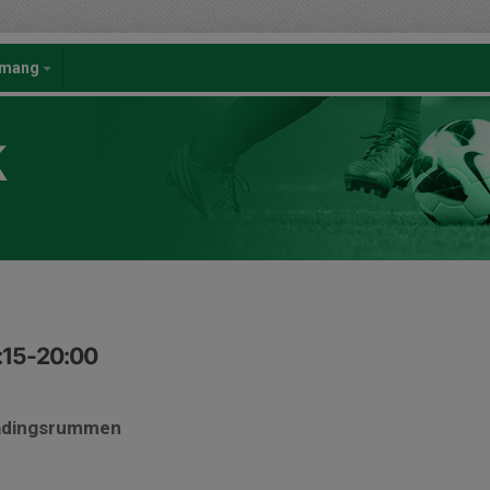
emang
K
:15-20:00
lädingsrummen