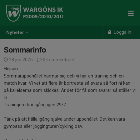
WARGÖNS IK
P2009/2010/2011
Logga in
Nyheter
Sommarinfo
28 jun 2025
0 kommentarer
Hejsan
Sommaruppehållet närmar sig och vi har en träning och en
match kvar. Vi vet att flera är bortresta så svara så fort ni kan
på kallelserna som skickas. Är det för få som svarar så ställer vi
in.
Träningen drar igång igen 29/7..
Tänk på att hålla igång själva under uppehållet. Det kan vara
gympass eller joggingturer/cykling osv.