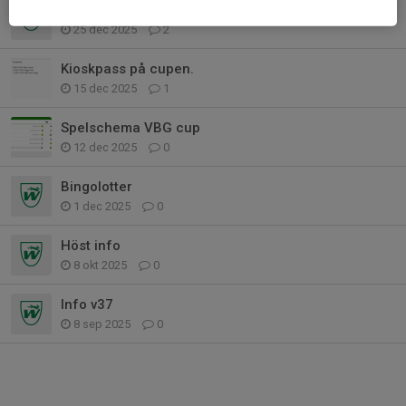
Domaruppdrag
25 dec 2025
2
Kioskpass på cupen.
15 dec 2025
1
Spelschema VBG cup
12 dec 2025
0
Bingolotter
1 dec 2025
0
Höst info
8 okt 2025
0
Info v37
8 sep 2025
0