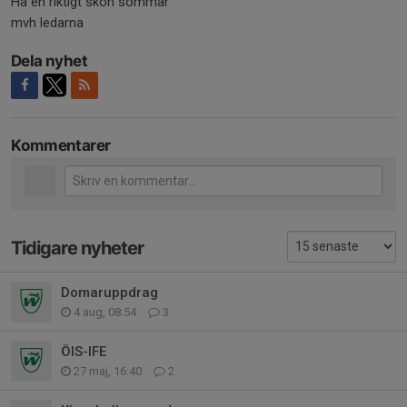
Ha en riktigt skön sommar
mvh ledarna
Dela nyhet
Kommentarer
Tidigare nyheter
Domaruppdrag
4 aug, 08:54
3
ÖIS-IFE
27 maj, 16:40
2