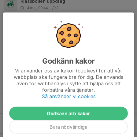
Klassbollen uppdrag
14 maj, 09:44
2
Färgelanda cup.
11 maj, 23:27
0
PÅMINNELSE Färgelanda
11 maj, 16:19
0
Godkänn kakor
OBS VIKTIGT! FÄRGELANDA CUP.
10 maj, 21:50
0
Vi använder oss av kakor (cookies) för att vår
webbplats ska fungera bra för dig. De används
ÖIS-Elfsborg
även för webbanalys i syfte att hjälpa oss att
16 apr, 13:40
0
förbättra våra tjänster.
Så använder vi cookies
Matchbilder Sollebrunn
12 apr, 10:35
0
Godkänn alla kakor
Fritidskortet
Bara nödvändiga
9 jan, 12:12
1