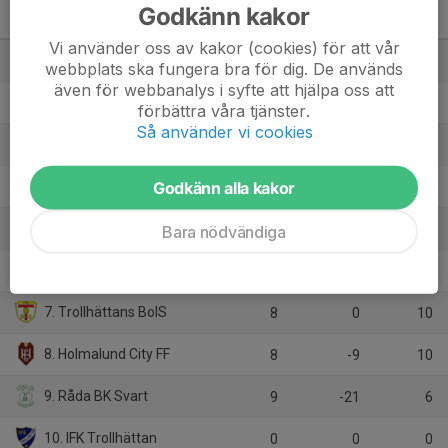
Godkänn kakor
Pojkar Div 5 Trollhättan
M
+/-
P
Vi använder oss av kakor (cookies) för att vår
1. Vänersborgs FK
9
9
21
webbplats ska fungera bra för dig. De används
även för webbanalys i syfte att hjälpa oss att
2. Alingsås IF FF Grön
9
5
15
förbättra våra tjänster.
Så använder vi cookies
3. Gerdskens BK Vit
8
11
14
Godkänn alla kakor
4. Wargöns IK
7
3
10
5. Trollhättans FK Vit
Bara nödvändiga
8
2
10
6. Vänersborgs IF
8
0
10
7. Trollhättans BoIS
8
0
10
8. Holmalund City FF
8
-9
10
9. Råda BK Svart
9
-21
6
10. IFK Trollhättan
0
0
0