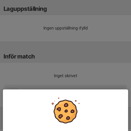
Laguppställning
Ingen uppställning ifylld
Inför match
Inget skrivet
Tabell