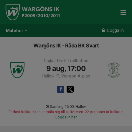
WARGÖNS IK
P2009/2010/2011
Logga in
Matcher
Wargöns IK - Råda BK Svart
Pojkar Div 5 Trollhättan
9 aug, 17:00
Hallevi IP, Wargön A-plan
Samling 16:00, Hallevi
Endast kallade kan anmäla sig till aktiviteten. 22 personer är kallade.
Logga in här