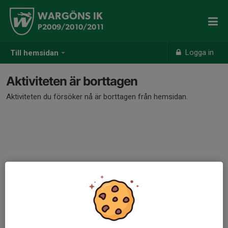
WARGÖNS IK
P2009/2010/2011
Logga in
Till hemsidan
Aktiviteten är borttagen
Aktiviteten du försöker nå är borttagen från hemsidan.