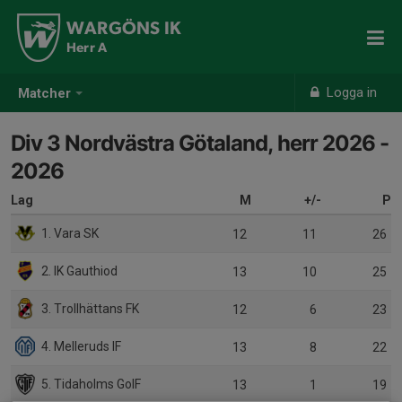
WARGÖNS IK
Herr A
Logga in
Matcher
Div 3 Nordvästra Götaland, herr 2026 -
2026
Lag
M
+/-
P
1. Vara SK
12
11
26
2. IK Gauthiod
13
10
25
3. Trollhättans FK
12
6
23
4. Melleruds IF
13
8
22
5. Tidaholms GoIF
13
1
19