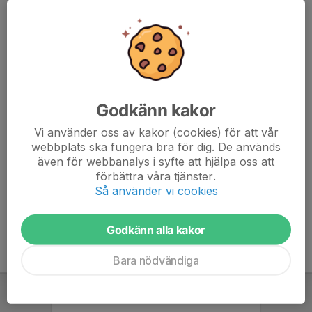
6. IFK Mariestad
13
4
18
7. Wargöns IK
13
-1
14
8. IFK Falköping FF
12
-5
14
9. Assyriska IK
12
-9
10
Godkänn kakor
Vi använder oss av kakor (cookies) för att vår
10. IF Haga
13
-13
10
webbplats ska fungera bra för dig. De används
även för webbanalys i syfte att hjälpa oss att
11. Egnahems BK
12
-12
6
förbättra våra tjänster.
Så använder vi cookies
12. Syrianska FK Lidköping
0
0
0
Godkänn alla kakor
Bara nödvändiga