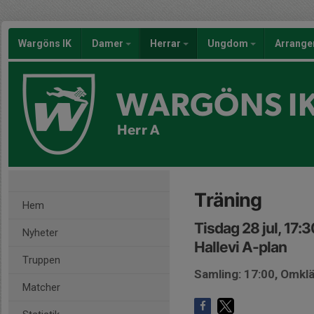
Wargöns IK
Damer
Herrar
Ungdom
Arrang
WARGÖNS I
Herr A
Träning
Hem
Tisdag 28 jul, 17:
Nyheter
Hallevi A-plan
Truppen
Samling: 17:00, Omk
Matcher