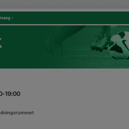
emang
K
30-19:00
lädningsrummet