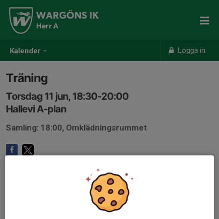
WARGÖNS IK
Herr A
Logga in
Kalender
Träning
Torsdag 11 jun, 18:30-20:00
Hallevi A-plan
Samling: 18:00, Omklädningsrummet