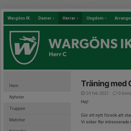
Wargöns IK
Damer
Herrar
Ungdom
Arrang
WARGÖNS I
Herr C
Träning med 
Hem
24 feb 2021
0 kom
Nyheter
Hej!
Truppen
Gör ett nytt försök att s
Matcher
Vi söker fler intresserade 