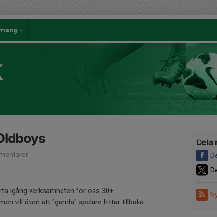
emang
K
Oldboys
Dela 
mentarer
De
De
tarta igång verksamheten för oss 30+
Ny
men vill även att "gamla" spelare hittar tillbaka.