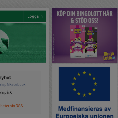
Logga in
nyhet
la på Facebook
la på X
heter via RSS