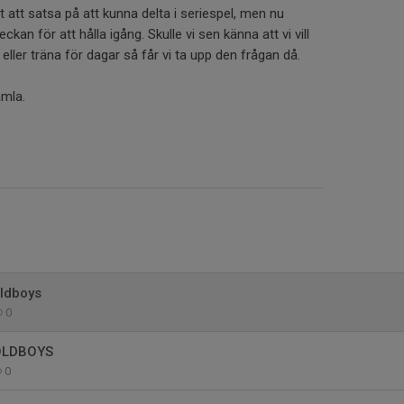
t att satsa på att kunna delta i seriespel, men nu
eckan för att hålla igång. Skulle vi sen känna att vi vill
eller träna för dagar så får vi ta upp den frågan då.
amla.
ldboys
0
OLDBOYS
0