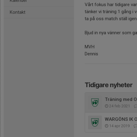
Kalender
Vårt fokus har tidigare var
tänker vi träning 1 gång i v
Kontakt
ta på oss match ställ igen 
Bjud in nya vänner som g
MVH
Dennis
Tidigare nyheter
Träning med O
24 feb 2021
WARGÖNS IK 
14 apr 2019