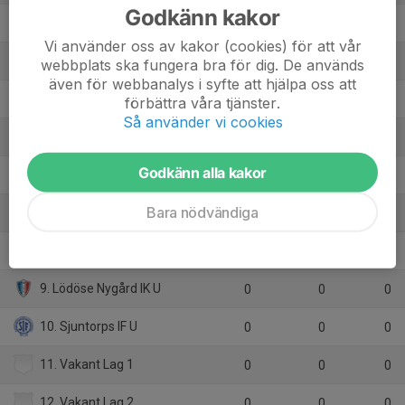
Godkänn kakor
2. Halvorstorps IS U
5
3
10
Vi använder oss av kakor (cookies) för att vår
3. Wargöns IK C
4
6
7
webbplats ska fungera bra för dig. De används
även för webbanalys i syfte att hjälpa oss att
4. Skepplanda BTK U
4
3
5
förbättra våra tjänster.
Så använder vi cookies
5. Upphärads IS U
2
-3
3
Godkänn alla kakor
6. Åsaka SK U
2
-7
0
Bara nödvändiga
7. Edet FK U
4
-13
0
8. Göta BK U
0
0
0
9. Lödöse Nygård IK U
0
0
0
10. Sjuntorps IF U
0
0
0
11. Vakant Lag 1
0
0
0
12. Vakant Lag 2
0
0
0