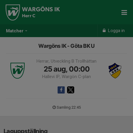
WARGÖNS IK
Herr C
Logga in
Matcher
Wargöns IK - Göta BK U
Herrar, Utveckling B Trollhättan
25 aug, 00:00
Hallevi IP, Wargön C-plan
Samling 22:45
Laguppställning