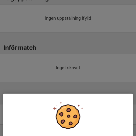
Ingen uppställning ifylld
Inför match
Inget skrivet
Tabell
Herrar, Utveckling B
Trollhättan
M
+/-
P
1. Trollhättans BoIS U
5
11
12