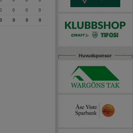
0
0
0
0
0
0
0
0
0
0
0
0
Huvudsponsor