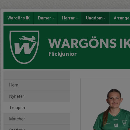
Wargöns IK
Damer
Herrar
Ungdom
Arrang
WARGÖNS I
Flickjunior
Hem
Nyheter
Truppen
Matcher