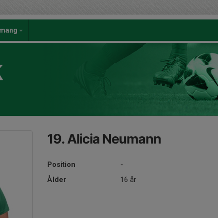
emang
K
19. Alicia Neumann
Position
-
Ålder
16 år