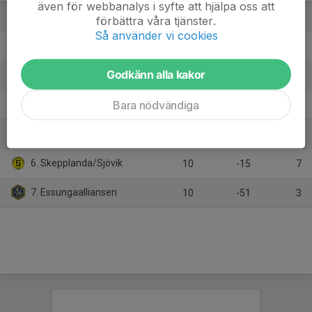
även för webbanalys i syfte att hjälpa oss att
1. Trollhättans BoIS
10
43
28
förbättra våra tjänster.
Så använder vi cookies
2. IK Frisco
10
28
22
Godkänn alla kakor
3. Wargön/Vänersborg
12
7
21
Bara nödvändiga
4. Vårgårda IK
10
10
15
5. Bjärke
10
-22
10
6. Skepplanda/Sjövik
10
-15
7
7. Essungaalliansen
10
-51
3