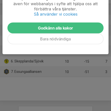
Flickor Div 3 Trollhättan
M
+/-
P
även för webbanalys i syfte att hjälpa oss att
förbättra våra tjänster.
1. Trollhättans BoIS
10
43
28
Så använder vi cookies
2. IK Frisco
10
28
22
Godkänn alla kakor
3. Wargön/Vänersborg
12
7
21
Bara nödvändiga
4. Vårgårda IK
10
10
15
5. Bjärke
10
-22
10
6. Skepplanda/Sjövik
10
-15
7
7. Essungaalliansen
10
-51
3