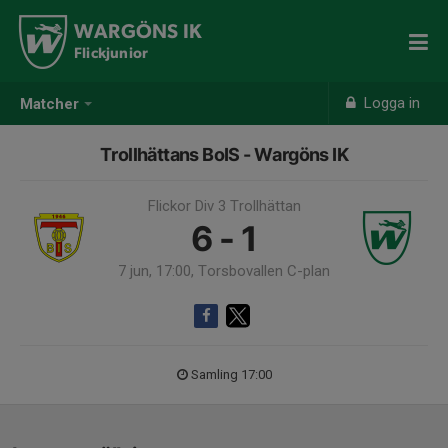
WARGÖNS IK
Flickjunior
Logga in
Matcher
Trollhättans BoIS - Wargöns IK
Flickor Div 3 Trollhättan
6 - 1
7 jun, 17:00, Torsbovallen C-plan
Samling 17:00