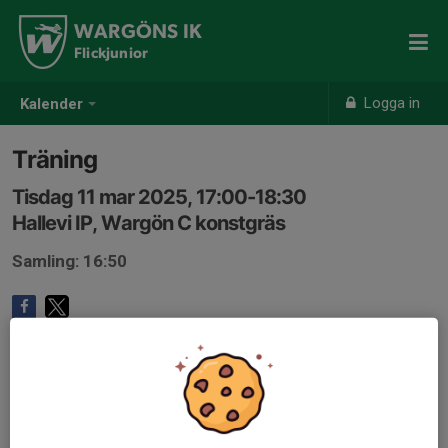
WARGÖNS IK
Flickjunior
Logga in
Kalender
Träning
Tisdag 11 mar 2025, 17:00-18:30
Hallevi IP, Wargön C konstgräs
Samling: 16:50