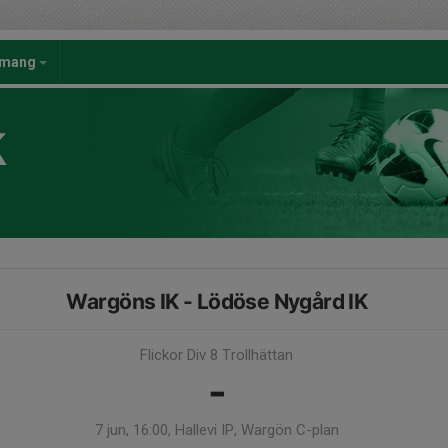
emang
K
Wargöns IK - Lödöse Nygård IK
Flickor Div 8 Trollhättan
-
7 jun, 16:00, Hallevi IP, Wargön C-plan