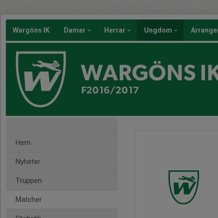
Wargöns IK
Damer
Herrar
Ungdom
Arrang
WARGÖNS I
F2016/2017
Hem
Nyheter
Truppen
Matcher