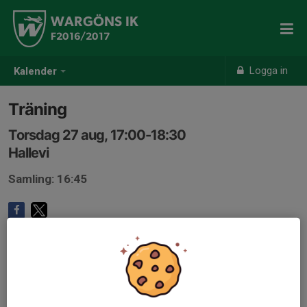
WARGÖNS IK
F2016/2017
Logga in
Kalender
Träning
Torsdag 27 aug, 17:00-18:30
Hallevi
Samling: 16:45