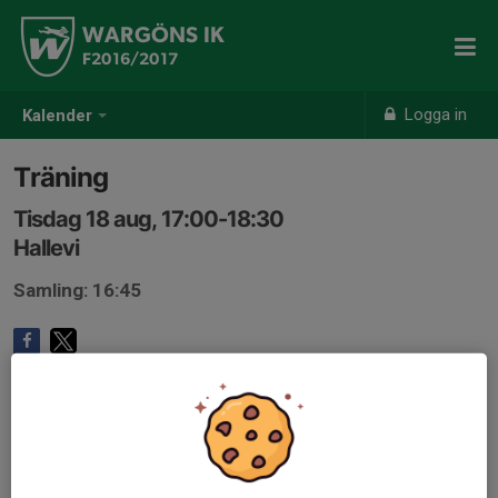
WARGÖNS IK
F2016/2017
Logga in
Kalender
Träning
Tisdag 18 aug, 17:00-18:30
Hallevi
Samling: 16:45