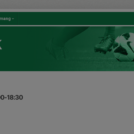
emang
K
00-18:30